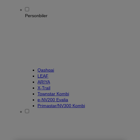
Personbiler
Qashqai
LEAF
ARIYA
X-Trail
Townstar Kombi
e-NV200 Evalia
Primastar/NV300 Kombi