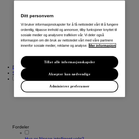
Ditt personvern
Varebiler
Vi bruker informasjonskapsler for å få nettstedet vårt til å fungere
Navara
ordentlig, tilpasse innhold og annonser, tilby funksjoner knyttet til
Townstar Varebil
sosiale medier og analysere trafikken vår. Vi deler også
Townstar El-Varebil
informasjon om din bruk av nettstedet vårt med våre partnere
NV250 Varebil
innenfor sosiale medier, reklame og analyse.
Mer informasjon
e-NV200 Varebil
Primastar/NV300 Varebil
Interstar/NV400 Varebil
Tillat alle informasjonskapsler
Beregn innbyttepris
Søk etter kjøretøy
Aksepter kun nødvendige
Administrer preferanser
Fordeler
Hva er Nissan intelligent valg?