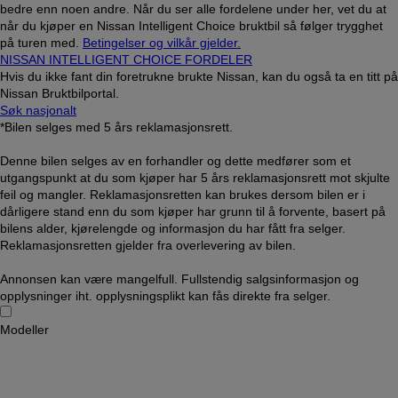
bedre enn noen andre. Når du ser alle fordelene under her, vet du at
når du kjøper en Nissan Intelligent Choice bruktbil så følger trygghet
på turen med.
Betingelser og vilkår gjelder.
NISSAN INTELLIGENT CHOICE FORDELER
Hvis du ikke fant din foretrukne brukte Nissan, kan du også ta en titt på
Nissan Bruktbilportal.
Søk nasjonalt
*Bilen selges med 5 års reklamasjonsrett.
Denne bilen selges av en forhandler og dette medfører som et
utgangspunkt at du som kjøper har 5 års reklamasjonsrett mot skjulte
feil og mangler. Reklamasjonsretten kan brukes dersom bilen er i
dårligere stand enn du som kjøper har grunn til å forvente, basert på
bilens alder, kjørelengde og informasjon du har fått fra selger.
Reklamasjonsretten gjelder fra overlevering av bilen.
Annonsen kan være mangelfull. Fullstendig salgsinformasjon og
opplysninger iht. opplysningsplikt kan fås direkte fra selger.
Modeller